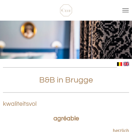
Ga
direct
naar
de
hoofdinhoud
B&B in Brugge
kwaliteitsvol
agréable
herzlich